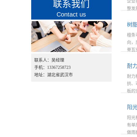
联系我们
企业
整发
Contact us
做出
树
檀条可
向，
脊瓦
分。
联系人：吴经理
耐
手机：13367258723
地址：湖北省武汉市
耐力
拱、
板的
大约
灰尘
阳
阳光
有单
做雨