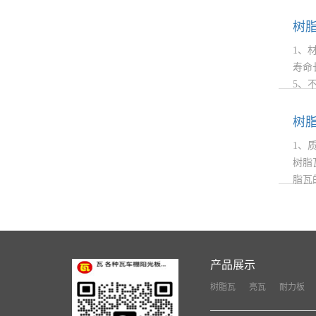
和面
缩引
树
1、
寿命
5、
实用
境。
树
1、
树脂
脂瓦
而老
影响
产品展示
树脂瓦
亮瓦
耐力板