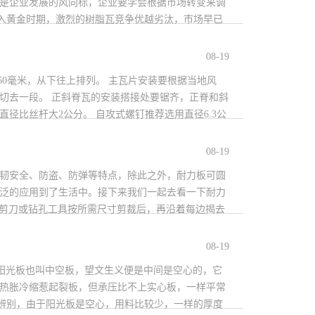
场是企业发展的风向标，企业要学会根据市场转变来调
入黄金时期，激烈的树脂瓦竞争优越劣汰，市场早已
08-19
 间距为660毫米，从下往上排列。 主瓦片安装要根据当地风
切去一段。 正斜脊瓦的安装搭接处要锯齐，正脊和斜
径比丝杆大2公分。 自攻式螺钉推荐选用直径6.3公
08-19
坚韧安全、防盗、防弹等特点，除此之外，耐力板可圆
广泛的应用到了生活中。接下来我们一起去看一下耐力
用剪刀或钻孔工具按所需尺寸剪裁后，再沿着每边揭去
注意的是，所有敞开的边缘应封上适当的胶膜以免水、
08-19
C阳光板也叫中空板，望文生义便是中间是空心的，它
易热胀冷缩惹起裂板，但承压比不上实心板，一样平常
辨别，由于阳光板是空心，用料比较少，一样的厚度