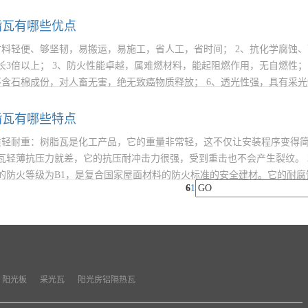
积的耐力板要比阳光板重许多。 中空阳光板：主要用途是光棚采光棚用
起裂板。但承压比不上实心板，
脂瓦有哪些优点
材料轻便、够坚韧，易搬运，易施工，省人工，省时间； 2、抗化学腐蚀
长3倍以上； 3、防火性能卓越，属难燃材料，能起阻燃作用，无自燃性；
不含石棉成份，对人畜无害，绝无致癌物质释放； 6、透光性强，具有采
融于一体； 7、采用专利技术配方，耐室外大气暴晒，寿命特长； 8、
脂瓦有哪些特点
质轻耐重：树脂瓦是化工产品，它的重量非常轻，这不仅让安装程序变得
瓦轻薄抗压力就差，它的抗压耐冲击力很强，受到重击也不会产生裂纹。 
的防火等级为B1，是复合国家屋面材料的防火标准的安全建材。它的耐
6
1
化。 3、隔热隔音：树脂瓦具有很好的隔热隔音效果，将嘈杂的噪音隔绝
，为人们提供了舒适的生活环境
阳光板
采光瓦
阳光房铝隔热瓦