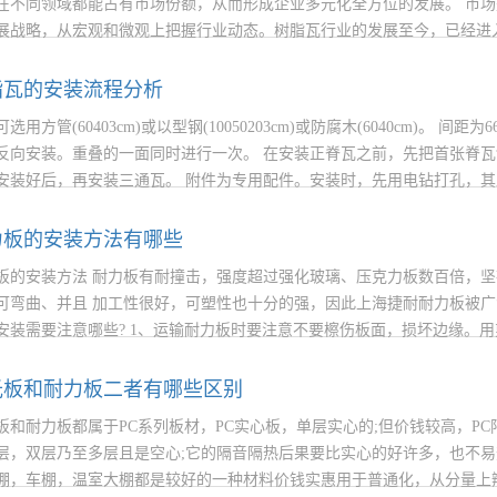
在不同领域都能占有市场份额，从而形成企业多元化全方位的发展。 市
展战略，从宏观和微观上把握行业动态。树脂瓦行业的发展至今，已经进
本身的选择。
脂瓦的安装流程分析
选用方管(60403cm)或以型钢(10050203cm)或防腐木(6040cm)。
反向安装。重叠的一面同时进行一次。 在安装正脊瓦之前，先把首张脊瓦
安装好后，再安装三通瓦。 附件为专用配件。安装时，先用电钻打孔，其直
力板的安装方法有哪些
板的安装方法 耐力板有耐撞击，强度超过强化玻璃、压克力板数百倍，
可弯曲、并且 加工性很好，可塑性也十分的强，因此上海捷耐耐力板被
安装需要注意哪些? 1、运输耐力板时要注意不要檫伤板面，损坏边缘。
50mm的保护膜后进行安装，其余的等到安装完工后再撕去。还需要引起
或其它杂质侵入。 2、
光板和耐力板二者有哪些区别
板和耐力板都属于PC系列板材，PC实心板，单层实心的;但价钱较高，P
层，双层乃至多层且是空心;它的隔音隔热后果要比实心的好许多，也不
棚，车棚，温室大棚都是较好的一种材料价钱实惠用于普通化，从分量上