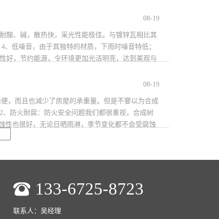
，它隔音、隔热效果比实心的好很多，也不容易热胀冷
08-19
、耐酸、碱，散热快，采光性能极佳。与镀锌瓦相比其
 4、低噪音，由于其独特的材质，下雨时噪音特低；
光性好，节约能源，令环境更加光洁明亮，达到美观与
隔热性能好，炎热夏季中能提供较金属用瓦更舒适的环
08-19
简便，而且也减少了房屋的承重量。但是不要以为合成
2、防火耐腐：防火安全问题我们都很重视，合成树
腐蚀性也很好，无论日晒雨淋，季节变化都不会受腐蚀
在外部，外部的气候变化也不会对室内环境造成很大
133-6725-8723
联系人：吴经理